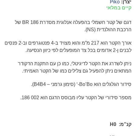
יצרן:
Piko
קיים במלאי
דגם של
קטר חשמלי בהפעלה אנלוגית מסדרת
BR 186
של
הרכבת ההולנדית (
NS
).
אורך הקטר הוא 217 מ”מ והוא מצויד ב-4 פנטוגרפים וב-2 פנסים
לבנים ן-2 אדומים בכל צד המופעלים לפי כיוון הנסיעה.
ניתן לשדרג את הקטר לדיגיטלי, כמו כן עם התקנת הדקודר
המתאים ניתן להפעיל גם צלילים כמו של הקטר האמיתי.
סידור הגלגלים הוא
Bo
‘-Bo’
(סימון גרמני –
B4B4
).
מספר סידורי של הקטר עליו מבוסס הדגם הוא
186 002
.
קנ”מ:
H0