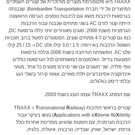
TRAXX
היא פלטפורמת מוצרים מודולרית של קטרים ​​חשמליים
המיוצרים על ידי חברת
Bombardier Transportation
, שנבנתה
בגרסאות לרכבות משא וגם לרכבות נוסעים. הגרסה הראשונה
הייתה קטר לזרם
AC
בשני מתחים שנבנה עבור הרכבות
הגרמניות משנת 2000. סוגים מאוחרים יותר כללו גרסאות
DC
,
כמו גם קטרים ל-4 מתחים שונים, המסוגלים לפעול ברוב תוכניות
חשמול הרכבות באירופה: 1.5 / 3.0 קילו וולט
DC
ו- 15 / 25 קילו
וולט
AC
. המשפחה הורחבה בשנת 2006 וכללה גרסאות
המונעות בדיזל. האלמנטים המשותפים לכל הגרסאות כוללים
גופי פלדה, שני חוגונים עם שני סרנים מונעים כל אחד, מנועי
אינדוקציה אסינכרוניים תלת פאזיים, אגזוזי קירור בשולי הגג
ובלמי דיסק בגלגלים.
שם המותג
TRAXX
עצמו הוצג בשנת 2003.
קטרים
ב
ראשי התיבות (
ailway
R
ransnational
T
TRAXX =
ibility
X
treme fle
X
pplications with e
A
)
​​נעשו בעיקר עבור
הרכבת הגרמנית, עם הזמנות שהגיעו ממדינות אחרות כולל
צרפת, ישראל, שוויץ, שבדיה, נורבגיה, איטליה, בלגיה,