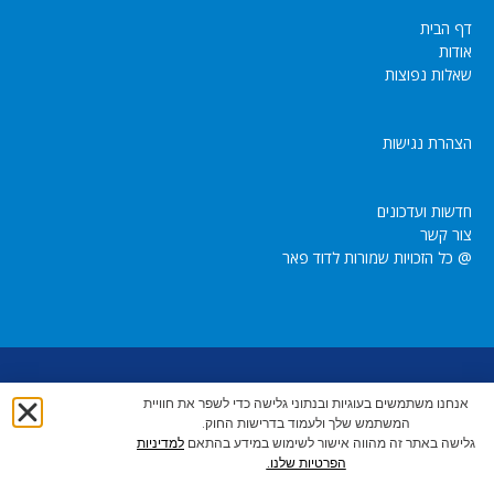
דף הבית
אודות
שאלות נפוצות
הצהרת נגישות
חדשות ועדכונים
צור קשר
@ כל הזכויות שמורות לדוד פאר
dpeer1947@gmail.com
054-4504074 |
|
אנחנו משתמשים בעוגיות ובנתוני גלישה כדי לשפר את חוויית
המשתמש שלך ולעמוד בדרישות החוק.
גלישה באתר זה מהווה אישור לשימוש במידע בהתאם
למדיניות
הפרטיות שלנו.