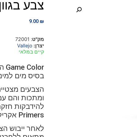
צבע בגוון לבן –
9.00
₪
מק"ט
: 72001
יצרן:
Vallejo
קיים במלאי
בסיס מים למינ
הצבעים מצטיינ
ומתכות והם עמ
להידבקות חזקה
Primers אקרילי-פוליאורטני תוצרת Vallejo.
לאחר ייבוש הצ