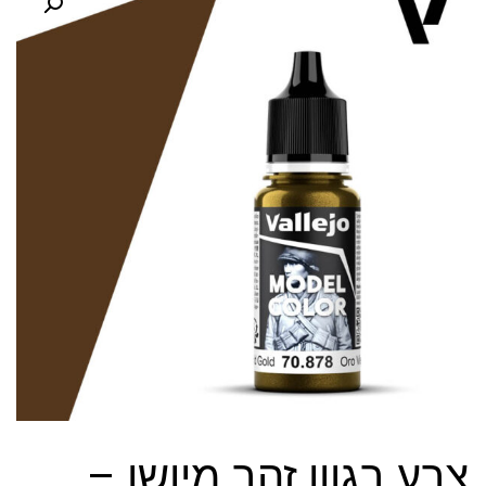
צבע בגוון זהב מיושן –