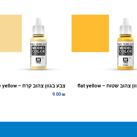
צהוב שטוח – flat yellow
צבע בגוון צהוב קרח – ice yellow
9.00
₪