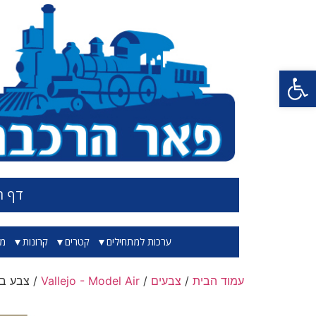
פתח סרגל נגישות
דף ה
ערכות למתחילים
קטרים
קרונות
מס
עמוד הבית
/
צבעים
/
Vallejo - Model Air
/ צבע בגוון א