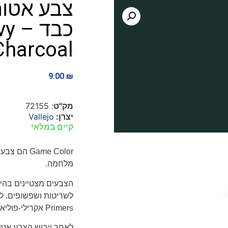
צבע אטום
כבד
Charcoal
9.00
₪
מק"ט
: 72155
יצרן:
Vallejo
קיים במלאי
Game Color
הם צבעים
מלחמה.
הצבעים מצטיינים בהי
לשריטות ושפשופים. ל
Primers
אקרילי-פוליא
לאחר ייבוש הצבע אטו