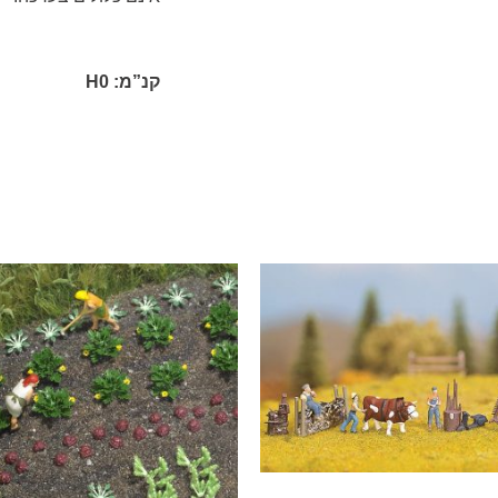
קנ”מ:
H0