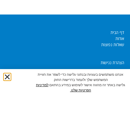
דף הבית
אודות
שאלות נפוצות
הצהרת נגישות
אנחנו משתמשים בעוגיות ובנתוני גלישה כדי לשפר את חוויית
המשתמש שלך ולעמוד בדרישות החוק.
חדשות ועדכונים
גלישה באתר זה מהווה אישור לשימוש במידע בהתאם
למדיניות
צור קשר
הפרטיות שלנו.
@ כל הזכויות שמורות לדוד פאר
dpeer1947@gmail.com
054-4504074 |
|