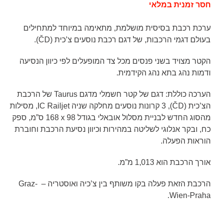
חסר זמנית במלאי
ערכת רכבת בסיסית מושלמת, מתאימה במיוחד למתחילים
בעולם דגמי הרכבות, של דגם רכבת נוסעים צ’כית (
ČD
).
הקטר מצויד בשני פנסים מכל צד המופעלים לפי כיוון הנסיעה
ודמות נהג בתא נהג הקידמית.
הערכה כוללת: דגם של קטר חשמלי מדגם
Taurus
של הרכבת
הצ’כית (
ČD
), 3 קרונות נוסעים מחלקה שניה
IC Railjet
, מסילות
מהסוג החדש לבניית מסלול אובאלי בגודל
168 x 98
ס”מ, ספק
כח, ובקר אנלוגי לשליטה במהירות וכיוון נסיעת הרכבת וחוברת
הוראות הפעלה.
אורך הרכבת הוא 1,013 מ”מ.
הרכבת הזאת פעלה בקו משותף בין צ’כיה ואוסטריה –
Graz-
.
Wien-Praha