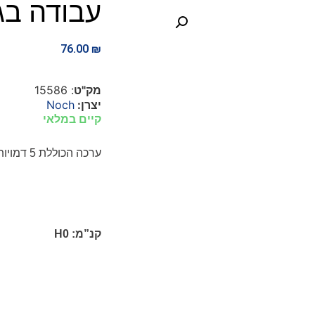
עבודה בג
76.00
₪
מק"ט
: 15586
יצרן:
Noch
קיים במלאי
ערכה הכוללת 5 דמויות של אנשים עפ כילים העובדים בגינה ופח זבל אחד.
קנ”מ:
H0