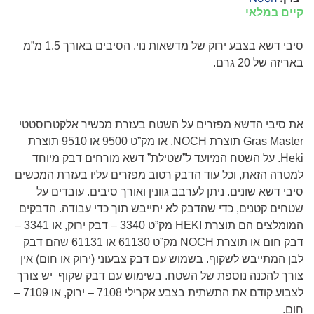
קיים במלאי
סיבי דשא בצבע ירוק של מדשאות נוי. הסיבים באורך 1.5 מ”מ
באריזה של
20
גרם.
את סיבי הדשא מפזרים על השטח בעזרת מכשיר אלקטרוסטטי
Gras Master
תוצרת
NOCH
, או מק”ט 9500 או 9510 תוצרת
Heki
. על השטח המיועד ל”שטילת” דשא מורחים דבק מיוחד
למטרה הזאת, וכל עוד הדבק רטוב מפזרים עליו בעזרת המכשים
סיבי דשא שונים. ניתן לערבב גוונין ואורך סיבים. עובדים על
שטחים קטנים, כדי שהדבק לא יתייבש תוך כדי עבודה. הדבקים
המומלצים הם תוצרת
HEKI
מק”ט 3340 – דבק ירוק, או 3341 –
דבק חום או תוצרת
NOCH
מק”ט 61130 או 61131 שהם דבק
לבן המתייבש לשקוף. בשמוש עם דבק צבעוני (ירוק או חום) אין
צורך להכנה נוספת של השטח. בשימוש עם דבק שקוף יש צורך
לצבוע קודם את התשתית בצבע אקרילי 7108 – ירוק, או 7109 –
חום.