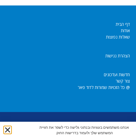
דף הבית
אודות
שאלות נפוצות
הצהרת נגישות
חדשות ועדכונים
צור קשר
@ כל הזכויות שמורות לדוד פאר
dpeer1947@gmail.com
054-4504074 |
|
אנחנו משתמשים בעוגיות ובנתוני גלישה כדי לשפר את חוויית
המשתמש שלך ולעמוד בדרישות החוק.