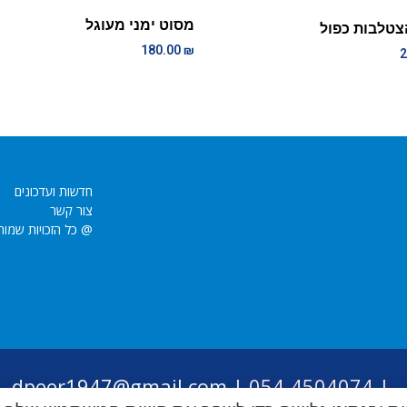
מסוט ימני מעוגל
צטלבות כפול
180.00
₪
2
חדשות ועדכונים
צור קשר
@ כל הזכויות שמור
dpeer1947@gmail.com
054-4504074 |
|