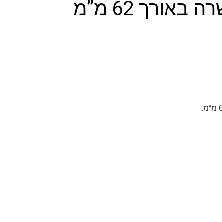
באורך 62 מ”מ
מ
“מ
.