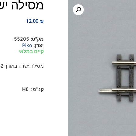
מסילה ישרה 
12.00
₪
מק"ט
: 55205
יצרן:
Piko
קיים במלאי
מסילה ישרה
באורך
62
קנ”מ:
H0