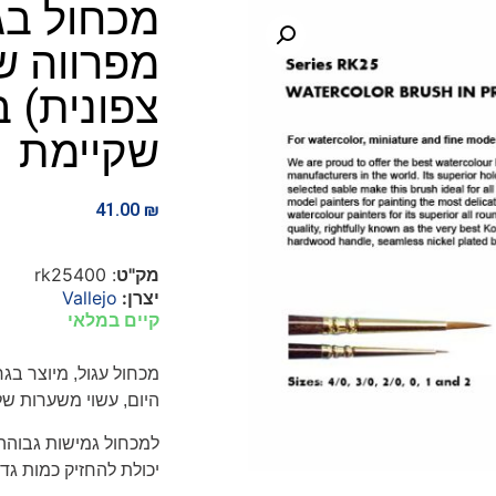
מפרווה ש
צפונית) 
שקיימת
41.00
₪
מק"ט
: rk25400
יצרן:
Vallejo
קיים במלאי
מכחול עגול, מיוצר בגר
היום, עשוי משערות של
למכחול גמישות גבוהה 
יכולת להחזיק כמות גדו