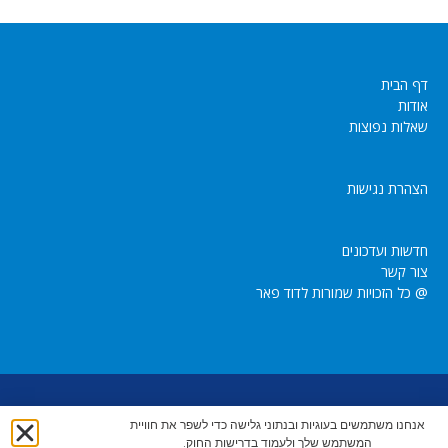
דף הבית
אודות
שאלות נפוצות
הצהרת נגישות
חדשות ועדכונים
צור קשר
@ כל הזכויות שמורות לדוד פאר
dpeer1947@gmail.com
054-4504074 |
|
אנחנו משתמשים בעוגיות ובנתוני גלישה כדי לשפר את חוויית
המשתמש שלך ולעמוד בדרישות החוק.