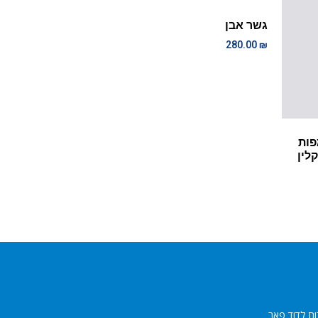
גשר אבן
280.00
₪
פות
לין
ות לדוד פאר