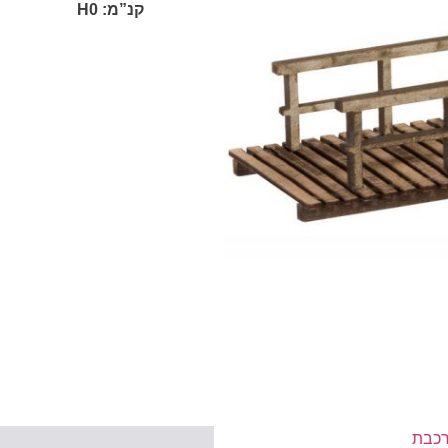
קנ”מ:
H0