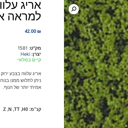
אריג עלו
למראה אמ
42.00
₪
מק"ט
: 1581
יצרן:
Heki
קיים במלאי
אריג עלווה
בצבע ירוק 
ניתן לתלוש ממנו בנוח
אמיתי יותר של הנוף
.
קנ”מ:
H0
,
TT
,
N
,
Z